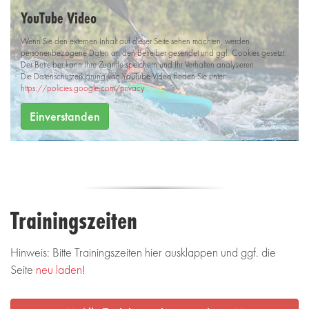
YouTube Video
Wenn Sie den externen Inhalt auf dieser Seite sehen möchten, werden
personenbezogene Daten an den Betreiber gesendet und ggf. Cookies gesetzt.
Der Betreiber kann Ihre Zugriffe speichern und Ihr Verhalten analysieren.
Die Datenschutzerklärung von YouTube Video finden Sie unter:
https://policies.google.com/privacy
Einverstanden
Trainingszeiten
Hinweis: Bitte Trainingszeiten hier ausklappen und ggf. die
Seite
neu laden
!