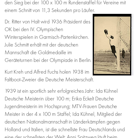
den Sieg bei der 100 x 100 m Rundenstaffel für Vereine mit
einem Schnitt von 11,3 Sekunden pro Läufer.
Dr. Ritter von Halt wird 1936 Präsident des
OK bei den IV. Olympischen
Winterspielen in Garmisch-Partenkirchen.
Julie Schmitt erhält mit der deutschen
Mannschaft die Goldmedaille im
Geräteturnen bei der Olympiade in Berlin.
Kurt Kreh und Alfred Fuchs holen 1938 im
Faltboot-Zweier die Deutsche Meisterschaft.
1939 ist ein sportlich sehr erfolgreiches Jahr: Ida Kühnel
Deutsche Meisterin über 100 m; Erika Eckelt Deutsche
Jugendmeisterin im Hochsprung; MTV-Frauen Deutsche
Meister in der 4 x 100 m Staffel; Ida Kühnel, Mitglied der
deutschen Nationalmannschaft in Länderkämpfen gegen
Holland und Italien, ist die schnellste Frau Deutschlands und
eine der schnellsten der Welt; Anni Spitzweg läuft beim