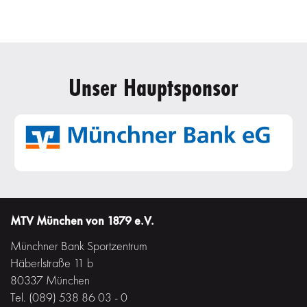
Unser Hauptsponsor
MTV München von 1879 e.V.
Münchner Bank Sportzentrum
Häberlstraße 11 b
80337 München
Tel. (089) 538 86 03 - 0