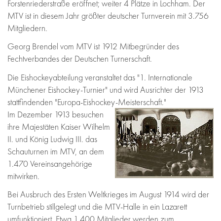
Forstenriederstraße eröffnet; weiter 4 Plätze in Lochham. Der
MTV ist in diesem Jahr größter deutscher Turnverein mit 3.756
Mitgliedern.
Georg Brendel vom MTV ist 1912 Mitbegründer des
Fechtverbandes der Deutschen Turnerschaft.
Die Eishockeyabteilung veranstaltet das "1. Internationale
Münchener Eishockey-Turnier" und wird Ausrichter der 1913
stattfindenden "Europa-Eishockey-Meisterschaft."
Im Dezember 1913 besuchen
ihre Majestäten Kaiser Wilhelm
II. und König Ludwig III. das
Schauturnen im MTV, an dem
1.470 Vereinsangehörige
mitwirken.
Bei Ausbruch des Ersten Weltkrieges im August 1914 wird der
Turnbetrieb stillgelegt und die MTV-Halle in ein Lazarett
umfunktioniert. Etwa 1.400 Mitglieder werden zum