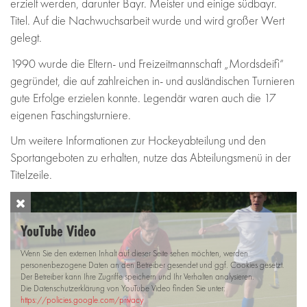
erzielt werden, darunter Bayr. Meister und einige südbayr.
Titel. Auf die Nachwuchsarbeit wurde und wird großer Wert
gelegt.
1990 wurde die Eltern- und Freizeitmannschaft „Mordsdeifi“
gegründet, die auf zahlreichen in- und ausländischen Turnieren
gute Erfolge erzielen konnte. Legendär waren auch die 17
eigenen Faschingsturniere.
Um weitere Informationen zur Hockeyabteilung und den
Sportangeboten zu erhalten, nutze das Abteilungsmenü in der
Titelzeile.
YouTube Video
Wenn Sie den externen Inhalt auf dieser Seite sehen möchten, werden
personenbezogene Daten an den Betreiber gesendet und ggf. Cookies gesetzt.
Der Betreiber kann Ihre Zugriffe speichern und Ihr Verhalten analysieren.
Die Datenschutzerklärung von YouTube Video finden Sie unter:
https://policies.google.com/privacy