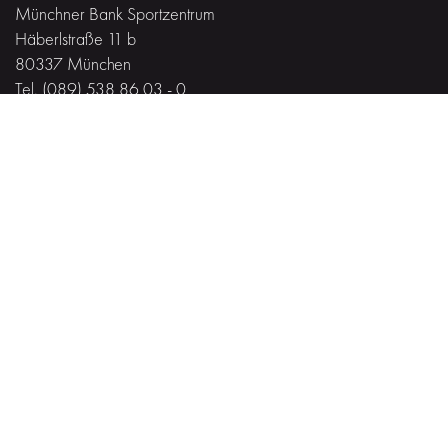
Münchner Bank Sportzentrum
Häberlstraße 11 b
80337 München
Tel. (089) 538 86 03 - 0
Fax. (089) 538 86 03 - 20
Münchner Bank Sportpark
Werdenfelsstraße 70
81377 München
Tel. (089) 538 86 03 - 16
#MiteinanderfürVielfalt
Impressum
·
Datenschutz
Gefördert von der
Landeshauptstadt München
und dem Freistaat Bayern