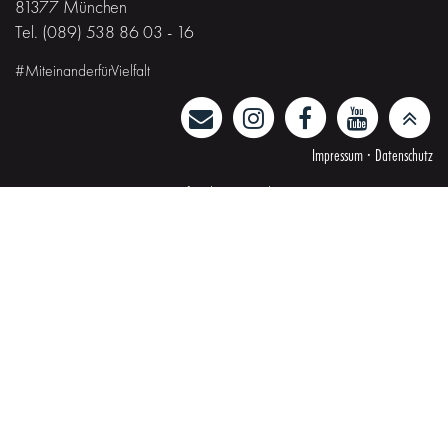
81377 München
Tel. (089) 538 86 03 - 16
#MiteinanderfürVielfalt
Impressum
·
Datenschutz
Gefördert von der
Landeshauptstadt München
und dem Freistaat Bayern