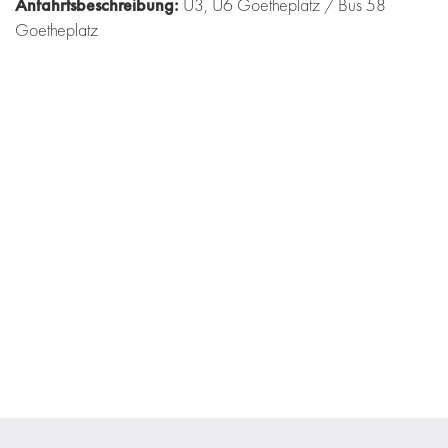
Anfahrtsbeschreibung:
U3, U6 Goetheplatz / Bus 58
Goetheplatz