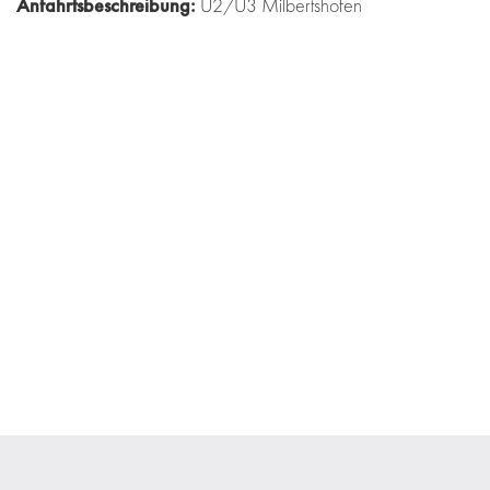
Anfahrtsbeschreibung:
U2/U3 Milbertshofen