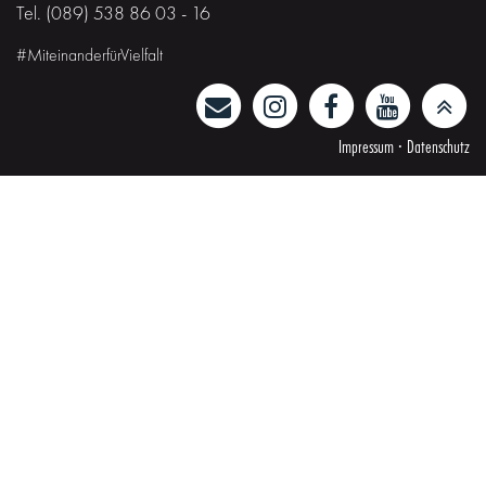
Tel. (089) 538 86 03 - 16
#MiteinanderfürVielfalt
Impressum
·
Datenschutz
Gefördert von der
Landeshauptstadt München
und dem Freistaat Bayern