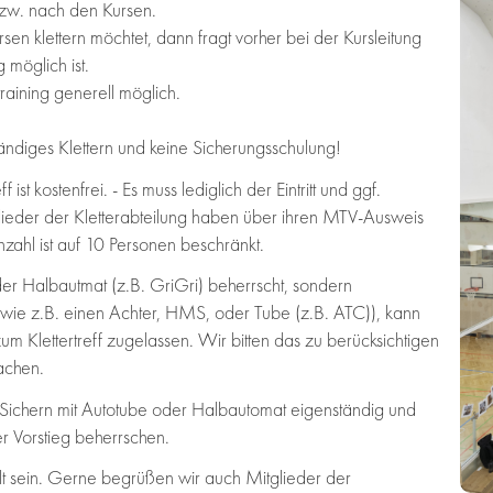
bzw. nach den Kursen.
en klettern möchtet, dann fragt vorher bei der Kursleitung
 möglich ist.
raining generell möglich.
ständiges Klettern und keine Sicherungsschulung!
ist kostenfrei. - Es muss lediglich der Eintritt und ggf.
glieder der Kletterabteilung haben über ihren MTV-Ausweis
nzahl ist auf 10 Personen beschränkt.
der Halbautmat (z.B. GriGri) beherrscht, sondern
 (wie z.B. einen Achter, HMS, oder Tube (z.B. ATC)), kann
zum Klettertreff zugelassen. Wir bitten das zu berücksichtigen
machen.
hern mit Autotube oder Halbautomat eigenständig und
r Vorstieg beherrschen.
t sein. Gerne begrüßen wir auch Mitglieder der