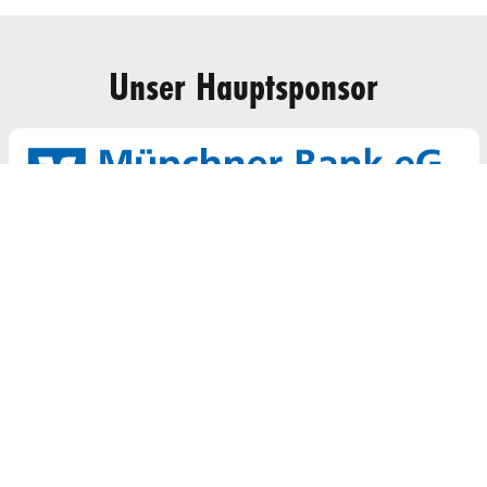
Unser Hauptsponsor
ortangebot
Ohne Mitgliedscha
Kanu
Ferienangebote
Karate
Kindergeburtstage
Kickboxen
Mittagsbetreuung
Kindersportschule
Parkour
Klettern
Physiotherapie
Krav Maga
Rehasport