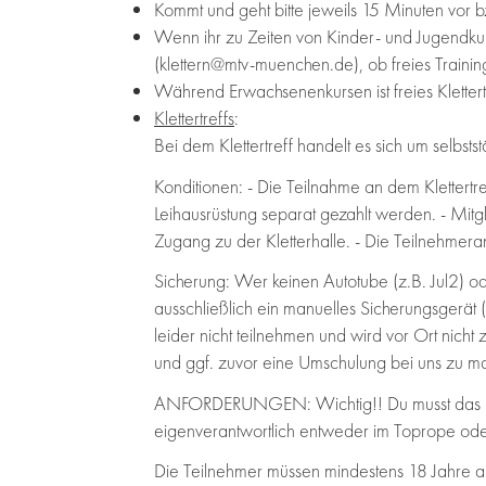
Kommt und geht bitte jeweils 15 Minuten vor 
Wenn ihr zu Zeiten von Kinder- und Jugendkurs
(klettern@mtv-muenchen.de), ob freies Training
Während Erwachsenenkursen ist freies Klettert
Klettertreffs
:
Bei dem Klettertreff handelt es sich um selbst
Konditionen: - Die Teilnahme an dem Klettertreff 
Leihausrüstung separat gezahlt werden. - Mit
Zugang zu der Kletterhalle. - Die Teilnehmera
Sicherung: Wer keinen Autotube (z.B. Jul2) o
ausschließlich ein manuelles Sicherungsgerät
leider nicht teilnehmen und wird vor Ort nicht 
und ggf. zuvor eine Umschulung bei uns zu 
ANFORDERUNGEN: Wichtig!! Du musst das Sic
eigenverantwortlich entweder im Toprope ode
Die Teilnehmer müssen mindestens 18 Jahre al