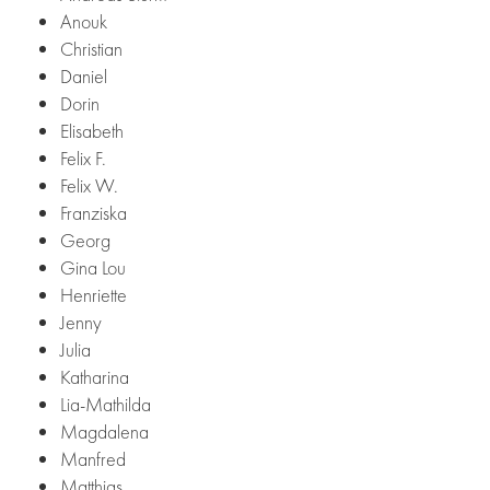
Anouk
Christian
Daniel
Dorin
Elisabeth
Felix F.
Felix W.
Franziska
Georg
Gina Lou
Henriette
Jenny
Julia
Katharina
Lia-Mathilda
Magdalena
Manfred
Matthias