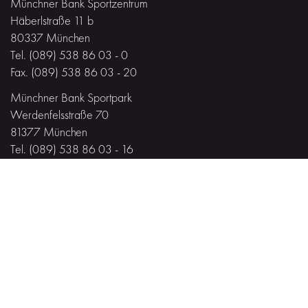
Münchner Bank Sportzentrum
Häberlstraße 11 b
80337 München
Tel. (089) 538 86 03 - 0
Fax. (089) 538 86 03 - 20
Münchner Bank Sportpark
Werdenfelsstraße 70
81377 München
Tel. (089) 538 86 03 - 16
#MiteinanderfürVielfalt
Impressum
·
Datenschutz
Gefördert von der
Landeshauptstadt München
und dem Freistaat Bayern